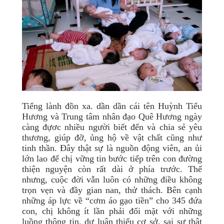
Tiếng lành đồn xa. dần dần cái tên Huỳnh Tiểu
Hương và Trung tâm nhân đạo Quê Hương ngày
càng đựơc nhiều người biết đến và chia sẻ yêu
thương, giúp đỡ, ủng hộ về vật chất cũng như
tinh thần. Đây thật sự là nguồn động viên, an ủi
lớn lao để chị vững tin bước tiếp trên con đường
thiện nguyện còn rất dài ở phía trước. Thế
nhưng, cuộc đời vẫn luôn có những điều không
trọn vẹn và đầy gian nan, thử thách. Bên cạnh
những áp lực về “cơm áo gạo tiền” cho 345 đứa
con, chị không ít lần phải đối mặt với những
luồng thông tin, dự luận thiếu cơ sở, sai sự thật