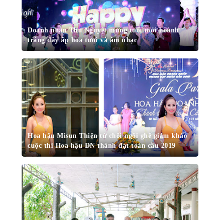
Doanh nhân Thu Nguyệt mừng tuổi mới hoành
tráng đầy ấp hoa tươi và âm nhạc
Hoa hậu Misun Thiện từ chối ngồi ghế giám khảo
cuộc thi Hoa hậu DN thành đạt toàn cầu 2019