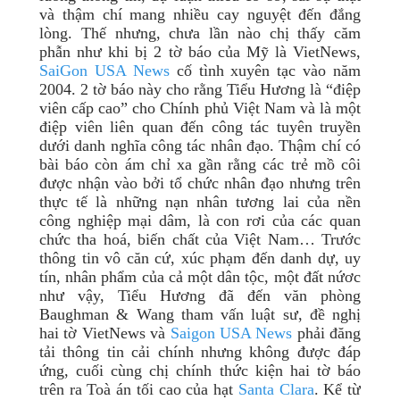
và thậm chí mang nhiều cay nguyệt đến đắng
lòng. Thế nhưng, chưa lần nào chị thấy căm
phẫn như khi bị 2 tờ báo của Mỹ là VietNews,
SaiGon USA News
cố tình xuyên tạc vào năm
2004. 2 tờ báo này cho rằng Tiểu Hương là “điệp
viên cấp cao” cho Chính phủ Việt Nam và là một
điệp viên liên quan đến công tác tuyên truyền
dưới danh nghĩa công tác nhân đạo. Thậm chí có
bài báo còn ám chỉ xa gần rằng các trẻ mồ côi
được nhận vào bởi tổ chức nhân đạo nhưng trên
thực tế là những nạn nhân tương lai của nền
công nghiệp mại dâm, là con rơi của các quan
chức tha hoá, biến chất của Việt Nam… Trước
thông tin vô căn cứ, xúc phạm đến danh dự, uy
tín, nhân phẩm của cả một dân tộc, một đất nứơc
như vậy, Tiểu Hương đã đến văn phòng
Baughman & Wang tham vấn luật sư, đề nghị
hai tờ VietNews và
Saigon USA News
phải đăng
tải thông tin cải chính nhưng không được đáp
ứng, cuối cùng chị chính thức kiện hai tờ báo
trên ra Toà án tối cao của hạt
Santa Clara
. Kể từ