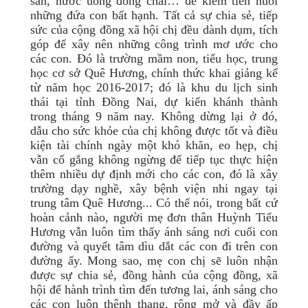
sản, nước uống đóng chai… để kiếm tiền nuôi
những đứa con bất hạnh. Tất cả sự chia sẻ, tiếp
sức của cộng đồng xã hội chị đều dành dụm, tích
góp để xây nên những công trình mơ ước cho
các con. Đó là trường mầm non, tiểu học, trung
học cơ sở Quê Hương, chính thức khai giảng kể
từ năm học 2016-2017; đó là khu du lịch sinh
thái tại tỉnh Đồng Nai, dự kiến khánh thành
trong tháng 9 năm nay. Không dừng lại ở đó,
dẫu cho sức khỏe của chị không được tốt và điều
kiện tài chính ngày một khó khăn, eo hẹp, chị
vẫn cố gắng không ngừng để tiếp tục thực hiện
thêm nhiều dự định mới cho các con, đó là xây
trường dạy nghề, xây bệnh viện nhi ngay tại
trung tâm Quê Hương... Có thể nói, trong bất cứ
hoàn cảnh nào, người mẹ đơn thân Huỳnh Tiểu
Hương vẫn luôn tìm thấy ánh sáng nơi cuối con
đường và quyết tâm dìu dắt các con đi trên con
đường ấy. Mong sao, mẹ con chị sẽ luôn nhận
được sự chia sẻ, đồng hành của cộng đồng, xã
hội để hành trình tìm đến tương lai, ánh sáng cho
các con luôn thênh thang, rộng mở và đầy ấp