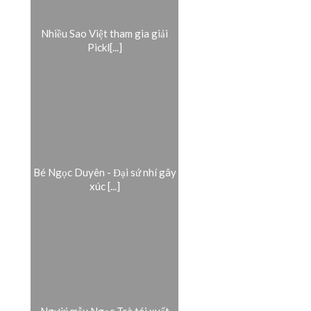
Nhiều Sao Việt tham gia giải
Pickl[...]
Bé Ngọc Duyên - Đại sứ nhí gây
xúc [...]
Người mẫu Ngọc Trà tái xuất