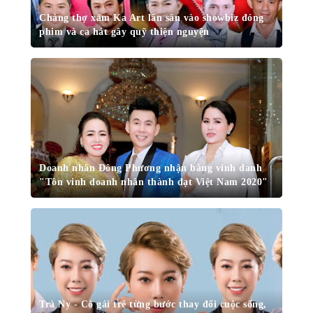
Chàng thợ xăm Ka Art lấn sân vào showbiz đóng
phim và ca hát gây quỹ thiện nguyện
Doanh nhân Đông Phương nhận bằng vinh danh
"Tôn vinh doanh nhân thành đạt Việt Nam 2020"
Trà Ny - Cô gái trẻ từng bước thay đổi cuộc sống,