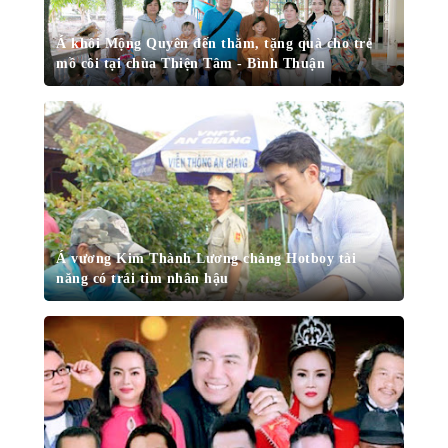
Á khôi Mộng Quyên đến thăm, tặng quà cho trẻ
mồ côi tại chùa Thiện Tâm - Bình Thuận
Á vương Kim Thành Lương chàng Hotboy tài
năng có trái tim nhân hậu