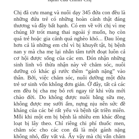
Chị đã cưu mang và nuôi dạy 345 đứa con đều là
những đứa trẻ có những hoàn cảnh thật đáng
thương và đầy bất hạnh. Có em về với chị vì mẹ
chúng lỡ trót mang thai ngoài ý muốn, họ còn
quá trẻ hoặc gia cảnh quá nghèo khó... Đau lòng
hơn cả là những em chỉ vì bị khuyết tật, bị bệnh
nan y mà cha mẹ lại nhẫn tâm tướt đoạt luôn cả
cơ hội được sống của các em. Đón nhận những
sinh linh vô thừa nhận này về chăm sóc, nuôi
dưỡng có khác gì rước thêm “gánh nặng” vào
thân. Bởi, việc chăm sóc, nuôi dưỡng một đứa
trẻ sơ sinh vốn không đơn giản. Ở đây, tất cả các
em đều bị cha mẹ bỏ rơi ngay từ khi vừa mới
chào đời. Do không được nuôi bằng sữa mẹ,
không được mẹ sưỡi ấm, nựng nịu nên sức đề
kháng của các bé rất yếu và bệnh tật triền miên.
Mỗi khi một em bị bệnh là nhiều em khác đồng
loạt bị lây theo. Chỉ riêng chi phí thuốc men,
chăm sóc cho các con đã là một gánh nặng
không nhỏ, đầy vất vả. Ấy vậy mà chị vẫn chăm