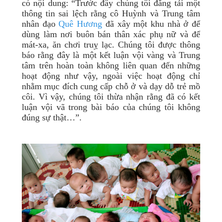
có nội dung: “Trước đây chúng tôi đăng tải một
thông tin sai lệch rằng cô Huỳnh và Trung tâm
nhân đạo
Quê Hương
đã xây một khu nhà ở để
dùng làm nơi buôn bán thân xác phụ nữ và để
mát-xa, ăn chơi truỵ lạc. Chúng tôi được thông
báo rằng đây là một kết luận vội vàng và Trung
tâm trên hoàn toàn không liên quan đến những
hoạt động như vậy, ngoài việc hoạt động chỉ
nhằm mục đích cung cấp chỗ ở và dạy dỗ trẻ mồ
côi. Vì vậy, chúng tôi thừa nhận rằng đã có kết
luận vội vã trong bài báo của chúng tôi không
đúng sự thật…”.