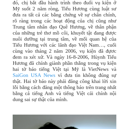
đó, chị bắt đầu hành trình theo đuổi vụ kiện ở
Mỹ suốt 2 năm ròng, Tiểu Hương cùng luật sư
đưa ra tất cả các bằng chứng về sự chân chính,
rõ ràng trong các hoạt động của chị cũng như
Trung tâm nhân đạo Quê Hương, về thân phận
của những trẻ thơ mồ côi, khuyết tật đang được
nuôi dưỡng tại trung tâm, về mối quan hệ của
Tiểu Hương với các lãnh đạo Việt Nam…, cuối
cùng vào tháng 2 năm 2006, vụ kiện đã đựơc
đem ra xét xử. Và ngày 16-8-2006, Hùynh Tiểu
Hương đã chính giành phần thắng trong vụ kiện
hai tờ báo tiếng Việt tại Mỹ là VietNews và
SaiGon USA News
vì đưa tin không đúng sự
thật. Hai tờ báo này phải đăng công khai lời xin
lỗi bằng cách đăng một thông báo trên trang nhất
bằng cả tiếng Anh và tiếng Việt cải chính nội
dung sai sự thật của mình.