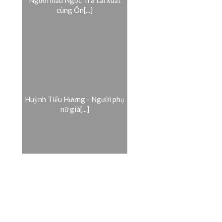
cùng Ôn[...]
Huỳnh Tiểu Hương - Người phụ
nữ già[...]