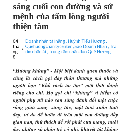
sáng cuối con đường và sứ
mệnh của tấm lòng người
thiện tâm
04
Doanh nhân tài năng
Huỳnh Tiểu Hương
thá
Quehuongcharitycenter
Sao Doanh Nhân
Trái
•
ng
tim nhân ái
Trung tâm nhân đạo Quê Hương
8
“Hương khùng” - Một biệt danh quen thuộc và
cũng là cách gọi đầy thân thương mà những
người bạn “Khố rách áo ôm” một thời dành
riêng cho chị. Họ gọi chị “khùng” vì hiếm có
người phụ nữ nào sẵn sàng đánh đổi một cuộc
sống giàu sang, sung túc, một tuổi xuân tươi
đẹp, tự do để bước đi trên một con đường đầy
gian nan, thử thách để rồi phải cưu mang, nuôi
dạy những số phận trẻ cô nhi, khuyết tật không