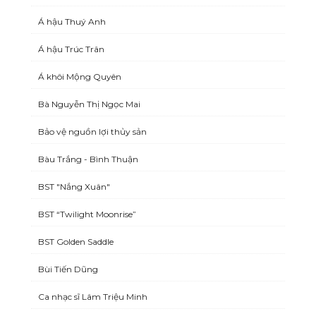
Á hậu Thuý Anh
Á hậu Trúc Trân
Á khôi Mộng Quyên
Bà Nguyễn Thị Ngọc Mai
Bảo vệ nguồn lợi thủy sản
Bàu Trắng - Bình Thuận
BST "Nắng Xuân"
BST “Twilight Moonrise”
BST Golden Saddle
Bùi Tiến Dũng
Ca nhạc sĩ Lâm Triệu Minh