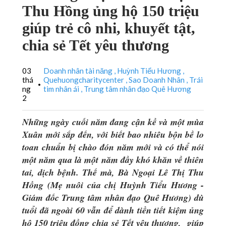
Thu Hồng ủng hộ 150 triệu
giúp trẻ cô nhi, khuyết tật,
chia sẻ Tết yêu thương
03
Doanh nhân tài năng
Huỳnh Tiểu Hương
thá
Quehuongcharitycenter
Sao Doanh Nhân
Trái
•
ng
tim nhân ái
Trung tâm nhân đạo Quê Hương
2
Những ngày cuối năm đang cận kề và một mùa
Xuân mới sắp đến, với biết bao nhiêu bộn bề lo
toan chuẩn bị chào đón năm mới và có thể nói
một năm qua là một năm đầy khó khăn về thiên
tai, dịch bệnh. Thế mà, Bà Ngoại Lê Thị Thu
Hồng (Mẹ nuôi của chị Huỳnh Tiểu Hương -
Giám đốc Trung tâm nhân đạo Quê Hương) dù
tuổi đã ngoài 60 vẫn để dành tiền tiết kiệm ủng
hộ 150 triệu đồng
chia sẻ Tết yêu thương,
giúp