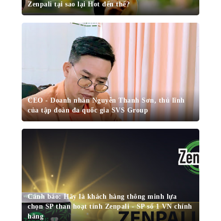
Zenpali tại sao lại Hot đến thế?
CEO - Doanh nhân Nguyễn Thanh Sơn, thủ lĩnh
của tập đoàn đa quốc gia SVS Group
Cảnh báo: Hãy là khách hàng thông minh lựa
chọn SP than hoạt tính Zenpali - SP số 1 VN chính
hãng