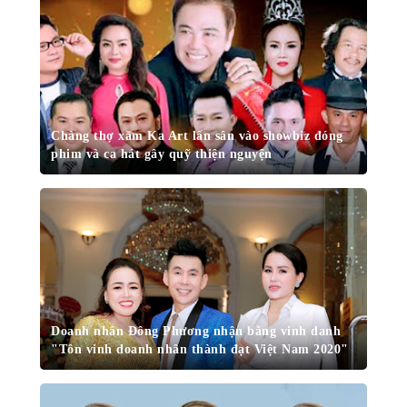
Chàng thợ xăm Ka Art lấn sân vào showbiz đóng
phim và ca hát gây quỹ thiện nguyện
Doanh nhân Đông Phương nhận bằng vinh danh
"Tôn vinh doanh nhân thành đạt Việt Nam 2020"