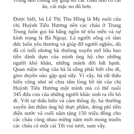
ăn, cái mặc no đủ hơn.
Được biết, bà
Lê Thị Thu Hồng là Mẹ nuôi của
chị
Huỳnh Tiểu Hương nên các cháu ở Trung
Trung luôn gọi bà bằng ngôn từ trìu mến và sự
kính trọng là Bà Ngoại. Là người sống có tâm
đức luôn yêu thương và giúp đỡ người nghèo, dù
đã có tuổi nhưng bà thưòng xuyên mở hầu bao
tiền dành dụm của mình ủng hộ cho những
người khó khăn, những mảnh đời bất hạnh.
Quan niệm sống của bà là sống phải biết cho đi,
gieo duyên nào gặp quả nấy. Vì vậy, bà rất thấu
hiếu cũng như sẻ chia tấm lòng bồ tát của chị
Huỳnh Tiểu Hương một mình mà có thể nuôi
345 đứa con của những người khác sinh ra rồi bỏ
đi. Với sự thấu hiểu và cảm thông ấy, bà thường
xuyên âm thầm ủng hộ thực phẩm, đóng phí tiền
điện nước và cuối năm tặng 150 triệu đồng cho
các cháu cùng nhau mừng năm mới mong muốn
các cháu có một cái Tết vui tươi, sum vầy.