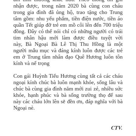
nhận được, trong năm 2020 bà cùng con cháu
trong gia đình đã ủng hộ, trao tặng cho Trung
tâm gồm: nhu yếu phẩm, tiền điện nước, tiền áo
quần Tết giúp đỡ trẻ em mồ côi lên đến 700 triệu
đồng. Đây có thể nói chỉ có những người có trái
tim nhân hậu mới làm được điều tuyệt vời
này,
Bà Ngoại Bà Lê Thị Thu Hồng là một
người mẫu mục và đáng kính luôn được các trẻ
em ở Trung tâm nhân đạo Quê Hương luôn tôn
kính và nể trọng
Con gái Huỳnh Tiểu Hương cùng tất cả các cháu
ngoại kính chúc bà luôn mạnh khỏe, sống lâu và
chúc bà cùng gia đình năm mới zui zẻ, nhiều sức
khỏe, hạnh phúc và bà sống trường thọ để sau
này các cháu lớn lên sẽ đền ơn, đáp nghĩa với bà
Ngoại nè.
CTV.