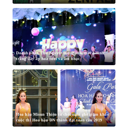
Doanh nhân Thu Nguyệt mừng tuổi mới hoành
tráng đầy ấp hoa tươi và âm nhạc
Hoa hậu Misun Thiện từ chối ngồi ghế giám khảo
cuộc thi Hoa hậu DN thành đạt toàn cầu 2019