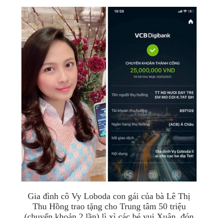
Gia đình cô Vy Loboda con gái của bà Lê Thị
Thu Hồng trao tặng cho Trung tâm 50 triệu
(chuyển khoản 2 lần) lì xì các bé vui Xuân, đón