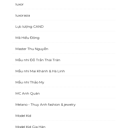
luxor
luxorasia
Lực lượng CAND
Mã Hiểu Đông
Master Thu Nguyễn
Mẫu nhí Đỗ Trần Thái Trân
Mẫu nhí Mai Khánh & Hà Linh
Mẫu nhí Thảo My
MC Anh Quân
Melano - Thuy Anh fashion & jewelry
Model Kid
Model Kid Gia Hân