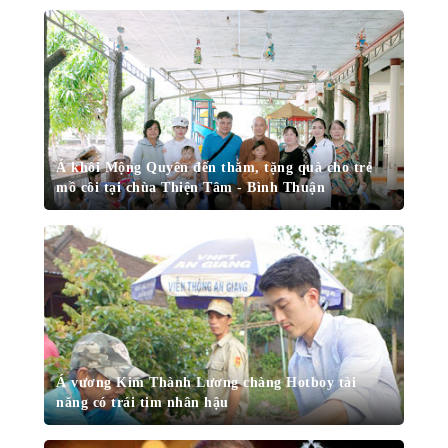
Á khôi Mộng Quyên đến thăm, tặng quà cho trẻ
mồ côi tại chùa Thiện Tâm - Bình Thuận
Á vương Kim Thành Lương chàng Hotboy tài
năng có trái tim nhân hậu