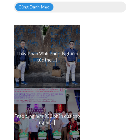
Cùng Danh Mục:
Thầy Phan Vĩnh Phúc: Nghiêm
túc the[...]
Trao tặng hơn 330 phần quà cho
ngườ[...]