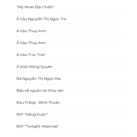
"Mỹ Nhân Đại Chiến"
Á hậu Nguyễn Thị Ngọc Trà
A hậu Thuý Anh
Á hậu Thuý Anh
Á hậu Trúc Trân
Á khôi Mộng Quyên
Bà Nguyễn Thị Ngọc Mai
Bảo vệ nguồn lợi thủy sản
Bàu Trắng - Bình Thuận
BST "Nắng Xuân"
BST “Twilight Moonrise”