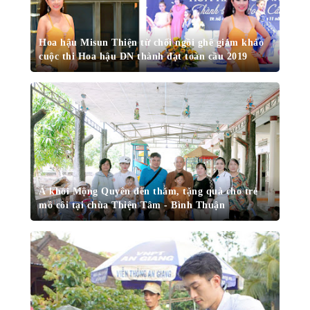
Hoa hậu Misun Thiện từ chối ngồi ghế giám khảo
cuộc thi Hoa hậu DN thành đạt toàn cầu 2019
Á khôi Mộng Quyên đến thăm, tặng quà cho trẻ
mồ côi tại chùa Thiện Tâm - Bình Thuận