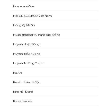
Homecare One
Hội GD&CSSKCĐ Việt Nam
Hồng Ký Mì Gia
Huân chương 70 năm tuổi Đảng
Hùynh Nhật Đông
Huỳnh Tiểu Hương
Huỳnh Trường Thịnh
Ka Art
Kẻ sát nhân cô độc
Kim Hải Đông
Korea Leaders