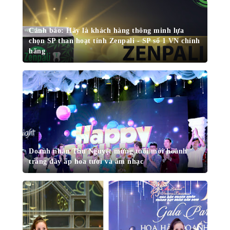
Cảnh báo: Hãy là khách hàng thông minh lựa
chọn SP than hoạt tính Zenpali - SP số 1 VN chính
hãng
Doanh nhân Thu Nguyệt mừng tuổi mới hoành
tráng đầy ấp hoa tươi và âm nhạc