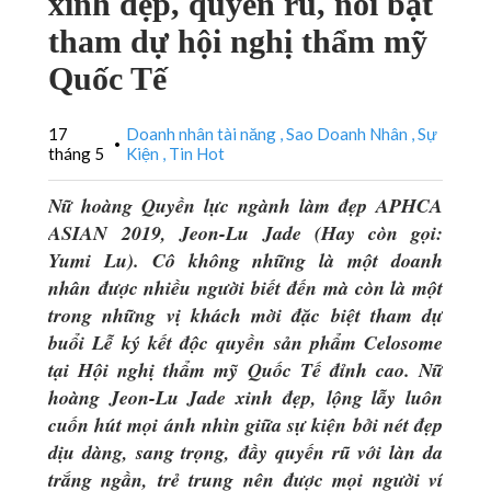
xinh đẹp, quyến rũ, nổi bật
tham dự hội nghị thẩm mỹ
Quốc Tế
17
Doanh nhân tài năng
Sao Doanh Nhân
Sự
•
tháng 5
Kiện
Tin Hot
Nữ hoàng Quyền lực ngành làm đẹp APHCA
ASIAN 2019, Jeon-Lu Jade (Hay còn gọi:
Yumi Lu). Cô không những là một doanh
nhân được nhiều người biết đến mà còn là một
trong những vị khách mời đặc biệt tham dự
buổi Lễ ký kết độc quyền sản phẩm Celosome
tại Hội nghị thẩm mỹ Quốc Tế đỉnh cao. Nữ
hoàng Jeon-Lu Jade xinh đẹp, lộng lẫy luôn
cuốn hút mọi ánh nhìn giữa sự kiện bởi nét đẹp
dịu dàng, sang trọng, đầy quyến rũ với làn da
trắng ngần, trẻ trung nên được mọi người ví