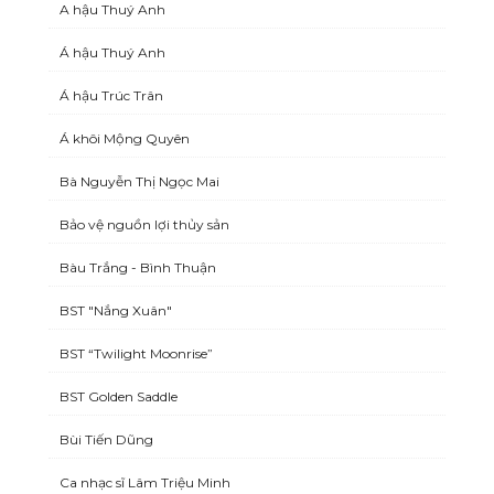
A hậu Thuý Anh
Á hậu Thuý Anh
Á hậu Trúc Trân
Á khôi Mộng Quyên
Bà Nguyễn Thị Ngọc Mai
Bảo vệ nguồn lợi thủy sản
Bàu Trắng - Bình Thuận
BST "Nắng Xuân"
BST “Twilight Moonrise”
BST Golden Saddle
Bùi Tiến Dũng
Ca nhạc sĩ Lâm Triệu Minh