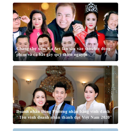
Chàng thợ xăm Ka Art lấn sân vào showbiz đóng
phim và ca hát gây quỹ thiện nguyện
Doanh nhân Đông Phương nhận bằng vinh danh
"Tôn vinh doanh nhân thành đạt Việt Nam 2020"