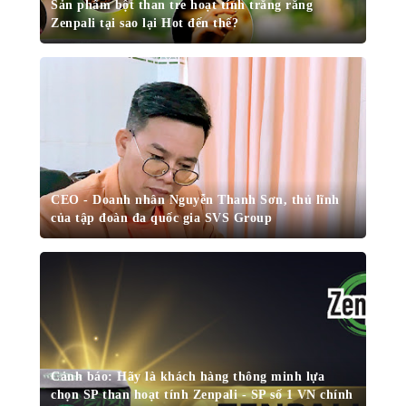
Sản phẩm bột than tre hoạt tính trắng răng
Zenpali tại sao lại Hot đến thế?
CEO - Doanh nhân Nguyễn Thanh Sơn, thủ lĩnh
của tập đoàn đa quốc gia SVS Group
Cảnh báo: Hãy là khách hàng thông minh lựa
chọn SP than hoạt tính Zenpali - SP số 1 VN chính