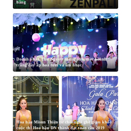
hãng
Doanh nhân Thu Nguyệt mừng tuổi mới hoành
tráng đầy ấp hoa tươi và âm nhạc
Hoa hậu Misun Thiện từ chối ngồi ghế giám khảo
cuộc thi Hoa hậu DN thành đạt toàn cầu 2019