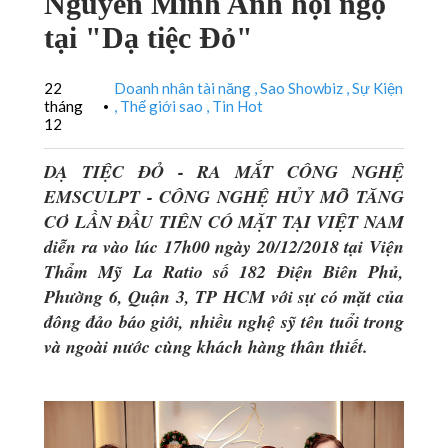
Nguyễn Minh Anh hội ngộ
tại "Dạ tiệc Đỏ"
22
Doanh nhân tài năng
Sao Showbiz
Sự Kiện
tháng
Thế giới sao
Tin Hot
•
12
DẠ TIỆC ĐỎ - RA MẮT CÔNG NGHỆ
EMSCULPT - CÔNG NGHỆ HỦY MỠ TĂNG
CƠ LẦN ĐẦU TIÊN CÓ MẶT TẠI VIỆT NAM
diễn ra vào lúc 17h00 ngày 20/12/2018 tại Viện
Thẩm Mỹ La Ratio số 182 Điện Biên Phủ,
Phường 6, Quận 3, TP HCM với sự có mặt của
đông đảo báo giới, nhiều nghệ sỹ tên tuổi trong
và ngoài nước cùng khách hàng thân thiết.