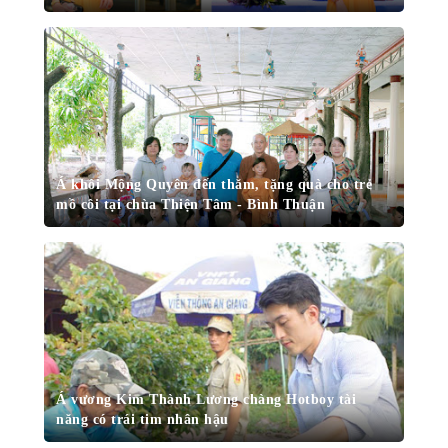
Á khôi Mộng Quyên đến thăm, tặng quà cho trẻ
mồ côi tại chùa Thiện Tâm - Bình Thuận
Á vương Kim Thành Lương chàng Hotboy tài
năng có trái tim nhân hậu