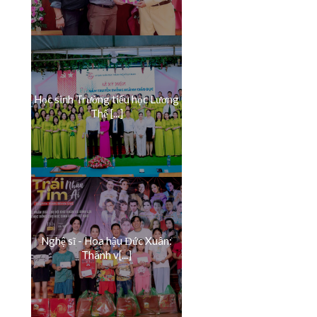
Học sinh Trường tiểu học Lương
Thế [...]
Nghệ sĩ - Hoa hậu Đức Xuân:
Thành v[...]